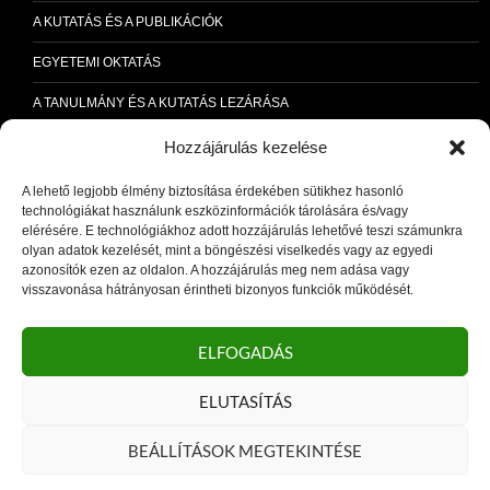
A KUTATÁS ÉS A PUBLIKÁCIÓK
EGYETEMI OKTATÁS
A TANULMÁNY ÉS A KUTATÁS LEZÁRÁSA
MESTERSÉGES INTELLIGENCIA
Hozzájárulás kezelése
AI40+
A lehető legjobb élmény biztosítása érdekében sütikhez hasonló
technológiákat használunk eszközinformációk tárolására és/vagy
TÁRSADALMI SZEREPVÁLLALÁS
elérésére. E technológiákhoz adott hozzájárulás lehetővé teszi számunkra
olyan adatok kezelését, mint a böngészési viselkedés vagy az egyedi
AI AZ ÜZLETBEN
azonosítók ezen az oldalon. A hozzájárulás meg nem adása vagy
visszavonása hátrányosan érintheti bizonyos funkciók működését.
BOTOND, AZ AI AGENT
RÓLAM
ELFOGADÁS
KAPCSOLAT
ELUTASÍTÁS
FRADI SZURKOLÓI KUTATÁS 2026
BEÁLLÍTÁSOK MEGTEKINTÉSE