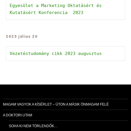
Egyesület a Marketing Oktatásért és 
Kutatásért Konferencia  2023
2023 július 20
Vezetéstudomány cikk 2023 augusztus 
MAGAM VAGYOK A KÍSÉRLET – ÚTON A MÁSIK ÖNMAGAM FELÉ
A DOKTORI UTAM
SOHA KI NEM TÖRLENDŐK…