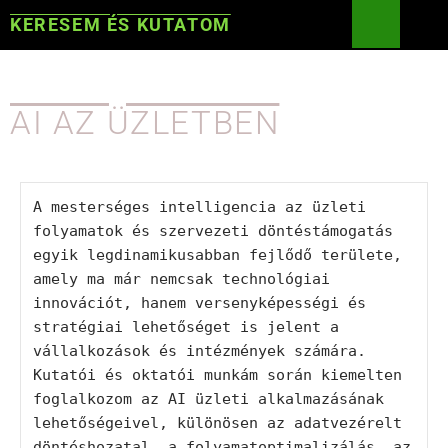
KERESEM ÉS KUTATOM
AI AZ ÜZLETBEN
A mesterséges intelligencia az üzleti 
folyamatok és szervezeti döntéstámogatás 
egyik legdinamikusabban fejlődő területe, 
amely ma már nemcsak technológiai 
innovációt, hanem versenyképességi és 
stratégiai lehetőséget is jelent a 
vállalkozások és intézmények számára. 
Kutatói és oktatói munkám során kiemelten 
foglalkozom az AI üzleti alkalmazásának 
lehetőségeivel, különösen az adatvezérelt 
döntéshozatal, a folyamatoptimalizálás, az 