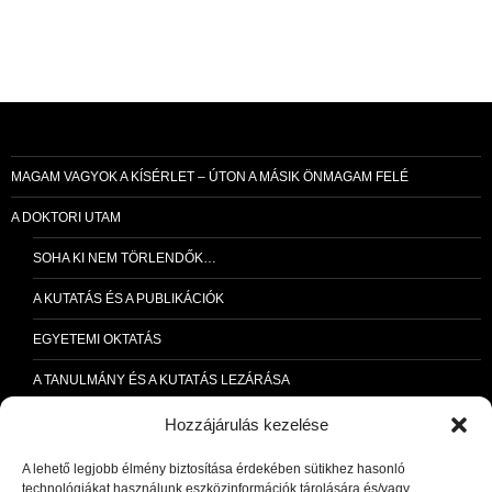
MAGAM VAGYOK A KÍSÉRLET – ÚTON A MÁSIK ÖNMAGAM FELÉ
A DOKTORI UTAM
SOHA KI NEM TÖRLENDŐK…
A KUTATÁS ÉS A PUBLIKÁCIÓK
EGYETEMI OKTATÁS
A TANULMÁNY ÉS A KUTATÁS LEZÁRÁSA
MESTERSÉGES INTELLIGENCIA
Hozzájárulás kezelése
AI40+
A lehető legjobb élmény biztosítása érdekében sütikhez hasonló
technológiákat használunk eszközinformációk tárolására és/vagy