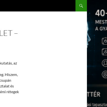
LET –
kutatás, az
eg. Hiszem,
 csupán
ztalat és
almi rétegek