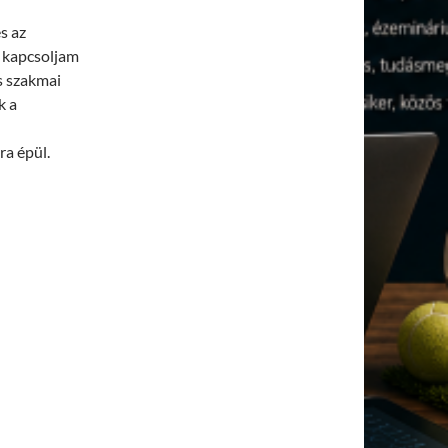
s az
 kapcsoljam
s szakmai
k a
ra épül.