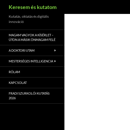
Keresés
Keresem és kutatom
Kilépés
Kutatás, oktatás és digitális
innováció
a
tartalomba
MAGAM VAGYOK A KÍSÉRLET –
ÚTON A MÁSIK ÖNMAGAM FELÉ
A DOKTORI UTAM
MESTERSÉGES INTELLIGENCIA
RÓLAM
KAPCSOLAT
FRADI SZURKOLÓI KUTATÁS
2026